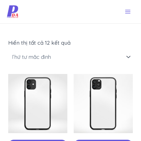
Skip
Mai
to
Men
content
Hiển thị tất cả 12 kết quả