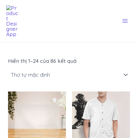
Skip
Mai
to
Men
content
Hiển thị 1–24 của 86 kết quả