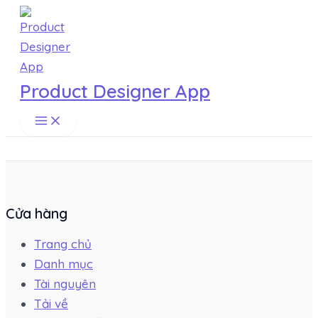
Main
Skip
Menu
to
content
Product Designer App
Cửa hàng
Trang chủ
Danh mục
Tài nguyên
Tải về