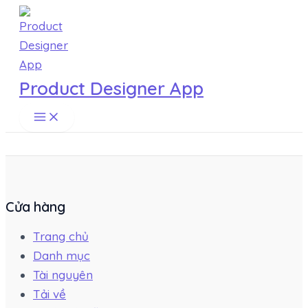
Main
Skip
Menu
to
content
Product Designer App
Cửa hàng
Trang chủ
Danh mục
Tài nguyên
Tải về