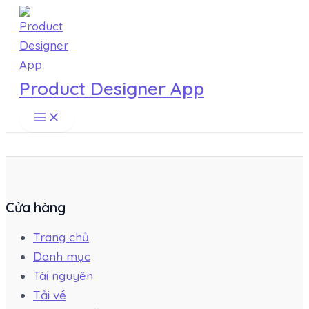
Main
Skip
Menu
to
content
Product Designer App
Cửa hàng
Trang chủ
Danh mục
Tài nguyên
Tải về