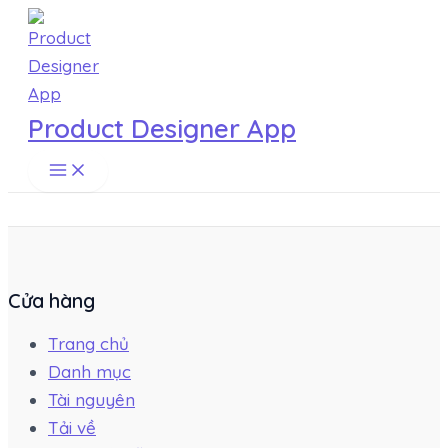
Main
Skip
Menu
to
content
Product Designer App
Cửa hàng
Trang chủ
Danh mục
Tài nguyên
Tải về