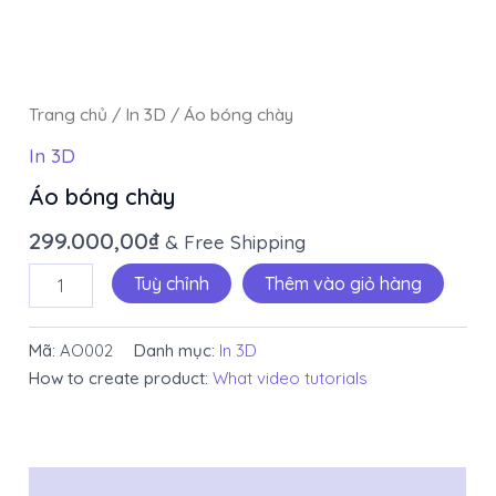
Trang chủ
/
In 3D
/ Áo bóng chày
In 3D
Áo bóng chày
299.000,00
₫
& Free Shipping
Tuỳ chỉnh
Thêm vào giỏ hàng
Mã:
AO002
Danh mục:
In 3D
How to create product:
What video tutorials
Mô tả