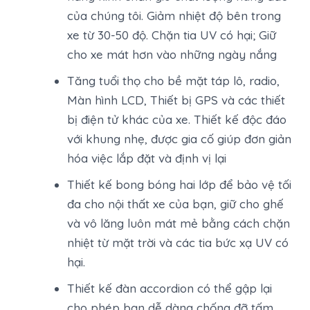
của chúng tôi. Giảm nhiệt độ bên trong
xe từ 30-50 độ. Chặn tia UV có hại; Giữ
cho xe mát hơn vào những ngày nắng
Tăng tuổi thọ cho bề mặt táp lô, radio,
Màn hình LCD, Thiết bị GPS và các thiết
bị điện tử khác của xe. Thiết kế độc đáo
với khung nhẹ, được gia cố giúp đơn giản
hóa việc lắp đặt và định vị lại
Thiết kế bong bóng hai lớp để bảo vệ tối
đa cho nội thất xe của bạn, giữ cho ghế
và vô lăng luôn mát mẻ bằng cách chặn
nhiệt từ mặt trời và các tia bức xạ UV có
hại.
Thiết kế đàn accordion có thể gập lại
cho phép bạn dễ dàng chống đỡ tấm