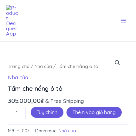
Skip
Mai
to
Men
content
Tấm
che
Trang chủ
/
Nhà cửa
/ Tấm che nắng ô tô
nắng
ô
Nhà cửa
tô
số
Tấm che nắng ô tô
lượng
305.000,00
₫
& Free Shipping
Tuỳ chỉnh
Thêm vào giỏ hàng
Mã:
HL007
Danh mục:
Nhà cửa