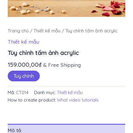
Trang chủ
/
Thiết kế mẫu
/ Tùy chỉnh tấm ảnh acrylic
Thiết kế mẫu
Tùy chỉnh tấm ảnh acrylic
159.000,00
₫
& Free Shipping
Tuỳ chỉnh
Mã:
CT014
Danh mục:
Thiết kế mẫu
How to create product:
What video tutorials
Mô tả